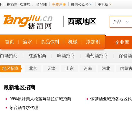
Hi,
糖酒网
欢迎您，
请登陆
免费注册
微信公众号
手机版
西藏地区
首页
酒水
食品饮料
机械
添加剂
企业库
白酒招商
红酒招商
啤酒招商
葡萄酒招商
保健酒
北京
天津
山东
河南
河北
内蒙
地区招商
甘肃
福建
湖北
湖南
广东
广西
最新地区招商
99%原汁美人松蓝莓酒拉萨诚招商
惊梦酒业诚招各地区代
茅台酒寻求代理