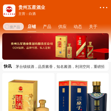
贵州五星酒业
主营：白酒
店铺
产品
供应
动态
关于
快讯
茅台镇镇酒，品质酱香，知名酱酒，利润空间，重磅招商
茅台镇镇酒，大品牌，利润高，诚邀加盟合作，互惠共赢
大品牌，利润高，火热产品邀您加盟
茅台镇镇酒，高颜值高品质酱酒，新的代理热潮
茅台镇镇酒怎么样？茅台镇镇酒加盟代理条件
茅台镇镇酒，传承酱香，品质保障