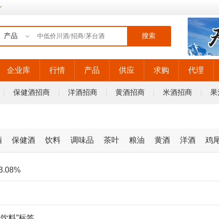
搜索
企业库
行情
产品
供应
求购
代理
保健酒招商
洋酒招商
黄酒招商
米酒招商
果
酒
保健酒
饮料
调味品
茶叶
粮油
黄酒
洋酒
鸡
.08%
饮料”标签