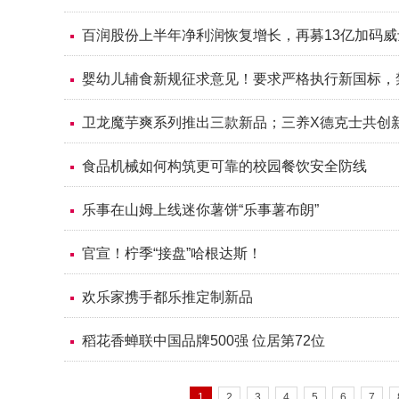
百润股份上半年净利润恢复增长，再募13亿加码
婴幼儿辅食新规征求意见！要求严格执行新国标，
卫龙魔芋爽系列推出三款新品；三养X德克士共创
食品机械如何构筑更可靠的校园餐饮安全防线
乐事在山姆上线迷你薯饼“乐事薯布朗”
官宣！柠季“接盘”哈根达斯！
欢乐家携手都乐推定制新品
稻花香蝉联中国品牌500强 位居第72位
1
2
3
4
5
6
7