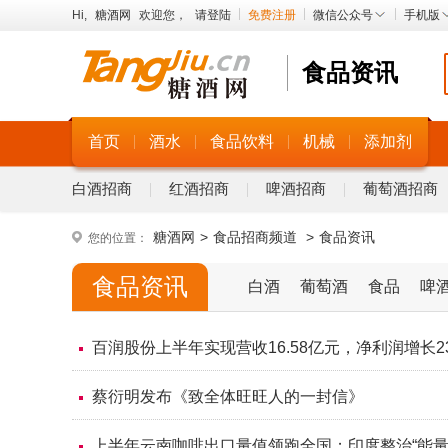
Hi,
糖酒网
欢迎您，
请登陆
免费注册
微信公众号
手机版
食品资讯
首页
酒水
食品饮料
机械
添加剂
白酒招商
红酒招商
啤酒招商
葡萄酒招商
糖酒网
>
食品招商频道
>
食品资讯
您的位置：
食品资讯
白酒
葡萄酒
食品
啤
百润股份上半年实现营收16.58亿元，净利润增长23
蔡衍明发布《致全体旺旺人的一封信》
上半年云南咖啡出口量值领跑全国；印度整治“能量