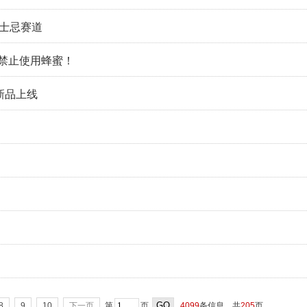
威士忌赛道
禁止使用蜂蜜！
新品上线
GO
8
9
10
下一页
第
页
4099
条信息，共
205
页