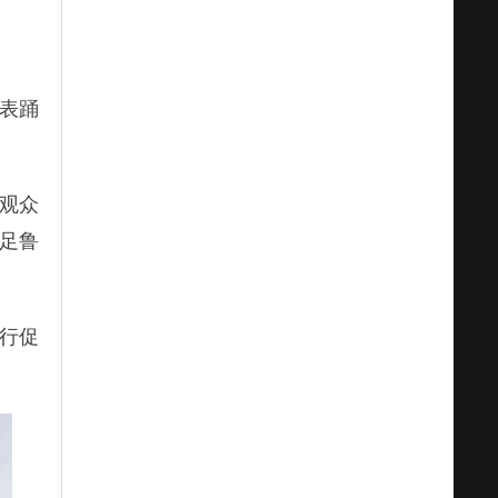
表踊
观众
足鲁
。
行促