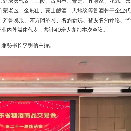
书处成员代表，兰陵、古贝春、景芝、孔府家、花冠、云
沂蒙老区、金彩山、蒙山酿酒、天地缘等鲁酒骨干企业代
、齐鲁晚报、东方阅酒网、名酒新说、智度名酒评论、华
业内外媒体代表，共计40余人参加本次会议。
长兼秘书长李明信主持。