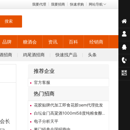
我要代理
我要招商
快速求购
网站导航
搜索
品牌
糖酒会
资讯
百科
经销商
酒招商
鸡尾酒招商
快速找产品
头条
推荐企业
官方客服
热门招商
花胶贴牌代加工即食花胶oem代理批发
白坛金门高粱酒1000ml58度纯粮食酿造
会会长
电子分析天平
酱门经典全国招商中