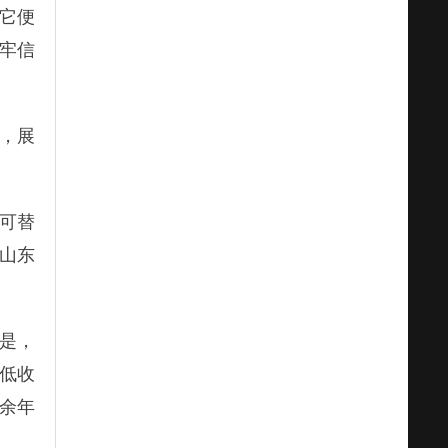
，它便
牢信
，展
可替
山东
是，
低收
余年