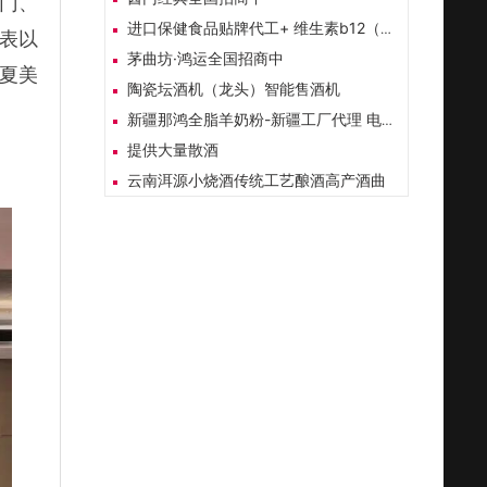
门、
进口保健食品贴牌代工+ 维生素b12（甲钴胺）胶囊
表以
茅曲坊·鸿运全国招商中
夏美
陶瓷坛酒机（龙头）智能售酒机
新疆那鸿全脂羊奶粉-新疆工厂代理 电销抖音电销羊奶粉
提供大量散酒
云南洱源小烧酒传统工艺酿酒高产酒曲