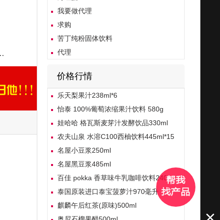
我要做代理
求购
苦丁纯粉固体饮料
代理
价格行情
乐天梨果汁238ml*6
怡泰 100%葡萄浓缩果汁饮料 580g
娃哈哈 格瓦斯麦芽汁发酵饮品330ml
农夫山泉 水溶C100西柚饮料445ml*15
名屋小豆浆250ml
名屋黑豆浆485ml
百佳 pokka 香草味牛乳咖啡饮料240ml*4
泰国原装进口泰宝菠萝汁970毫升
麒麟午后红茶(原味)500ml
奥尼石榴果醋500ml