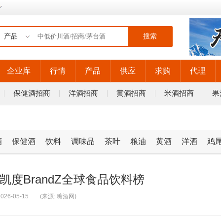
搜索
企业库
行情
产品
供应
求购
代理
保健酒招商
洋酒招商
黄酒招商
米酒招商
果
酒
保健酒
饮料
调味品
茶叶
粮油
黄酒
洋酒
鸡
凯度BrandZ全球食品饮料榜
026-05-15
(来源: 糖酒网)