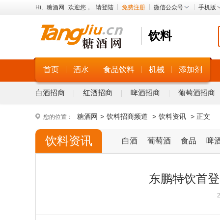
Hi,
糖酒网
欢迎您，
请登陆
免费注册
微信公众号
手机版
饮料
首页
酒水
食品饮料
机械
添加剂
白酒招商
红酒招商
啤酒招商
葡萄酒招商
糖酒网
>
饮料招商频道
>
饮料资讯
> 正文
您的位置：
饮料资讯
白酒
葡萄酒
食品
啤
东鹏特饮首登
2