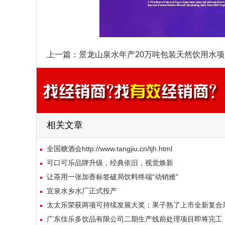
上一篇：
景龙山泉水年产20万吨包装天然饮用水
相关文章
全国糖酒会http://www.tangjiu.cn/tjh.html
可口可乐品牌升级，经典依旧，视觉焕新
让茶用一张加香标签破局饮料终端“动销难”
宜泉水乡水厂正式投产
太太乐荣获两项可持续发展大奖；果子熟了上市全新复合果汁饮料“粉的柠
广东佳乐多饮品有限公司二期生产线前处理项目即将完工