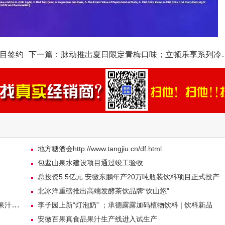
项目签约
下一篇：
脉动推出夏日限定青梅口味；立顿乐享系列冷泡茶上新
地方糖酒会http://www.tangjiu.cn/df.html
包鸾山泉水建设项目通过竣工验收
总投资5.5亿元 安徽东鹏年产20万吨瓶装饮料项目正式投产
北冰洋重磅推出高端发酵茶饮品牌“饮山悠”
檬汁”
李子园上新“灯泡奶” ；承德露露加码植物饮料 | 饮料新品
安徽百果真食品果汁生产线进入试生产