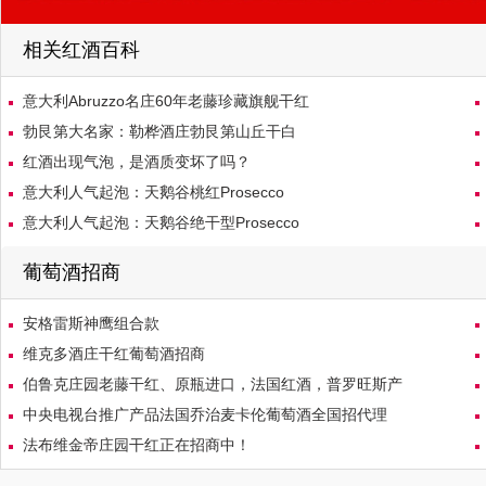
相关红酒百科
意大利Abruzzo名庄60年老藤珍藏旗舰干红
勃艮第大名家：勒桦酒庄勃艮第山丘干白
红酒出现气泡，是酒质变坏了吗？
意大利人气起泡：天鹅谷桃红Prosecco
意大利人气起泡：天鹅谷绝干型Prosecco
葡萄酒招商
安格雷斯神鹰组合款
维克多酒庄干红葡萄酒招商
伯鲁克庄园老藤干红、原瓶进口，法国红酒，普罗旺斯产
中央电视台推广产品法国乔治麦卡伦葡萄酒全国招代理
法布维金帝庄园干红正在招商中！