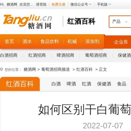
Hi,
糖酒网
欢迎您，
请登陆
免费注册
微信公众号
手机版
红酒百科
首页
酒水
食品饮料
机械
添加剂
企业库
白酒招商
红酒招商
啤酒招商
葡萄酒招商
保健酒
糖酒网
>
葡萄酒招商频道
>
红酒百科
> 正文
您的位置：
红酒百科
白酒
啤酒
红酒
保健酒
食品
如何区别干白葡
2022-07-07